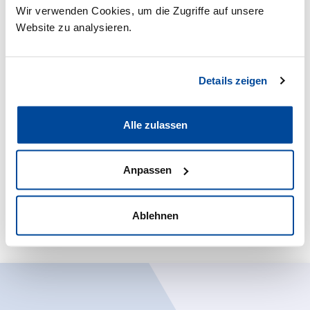
Wir verwenden Cookies, um die Zugriffe auf unsere
Website zu analysieren.
Digitale Lösung
Diagnosia Enterprise
Details zeigen
Evidenzbasierte klinische Entscheidungshilfe
Alle zulassen
Software für KHs & Pflegeeinrichtungen
Einfach in KIS-/PDMS-Systeme integrierbar
Anpassen
Mehr erfahren
Ablehnen