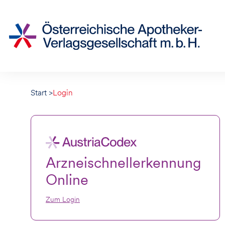
Accesskey
Accesskey
Accesskey
Zur Hauptnavigation
Zum Inhalt
Zur Footernavigation
[2]
[1]
[3]
Start
>
Login
Arzneischnellerkennung
Online
Zum Login