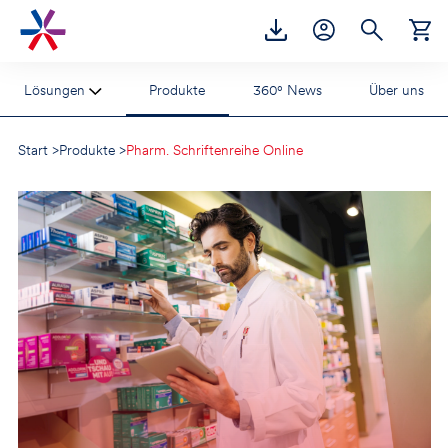
Accesskey
Accesskey
Accesskey
Zur Hauptnavigation
Zum Inhalt
Zur Footernavigation
[2]
[1]
[3]
Lösungen
Produkte
360° News
Über uns
Start
>
Produkte
>
Pharm. Schriftenreihe Online