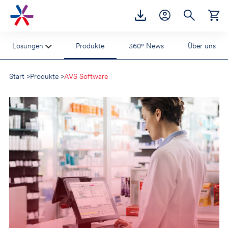
Accesskey
Accesskey
Accesskey
Zur Hauptnavigation
Zum Inhalt
Zur Footernavigation
[2]
[1]
[3]
Lösungen
Produkte
360° News
Über uns
Start
>
Produkte
>
AVS Software