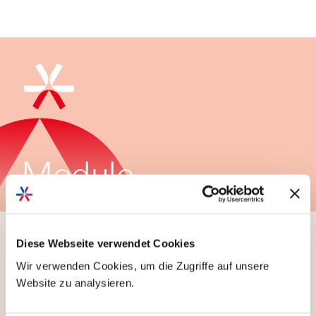
Bildmodul
Module
Diese Webseite verwendet Cookies
Wir verwenden Cookies, um die Zugriffe auf unsere
Warum steht das AVS Bildmodul aktuell im
kostenfreien Early Access zur Verfügung?
Website zu analysieren.