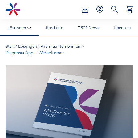
Accesskey
Accesskey
Accesskey
Zur Hauptnavigation
Zum Inhalt
Zur Footernavigation
[2]
[1]
[3]
Lösungen
Produkte
360° News
Über uns
Start
>
Lösungen
>
Pharmaunternehmen
>
Diagnosia App – Werbeformen