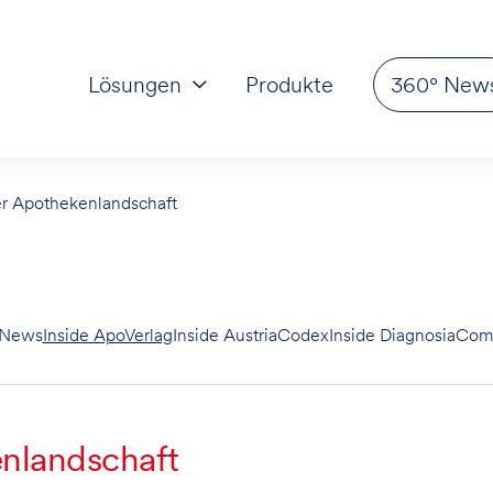
Lösungen
Produkte
360° New
der Apothekenlandschaft
-News
Inside ApoVerlag
Inside AustriaCodex
Inside Diagnosia
Com
enlandschaft