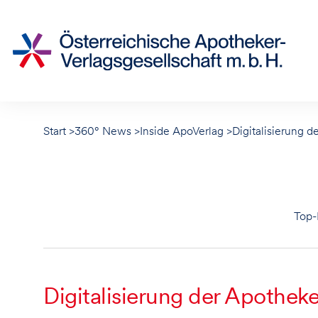
Accesskey
Accesskey
Accesskey
Zur Hauptnavigation
Zum Inhalt
Zur Footernavigation
[2]
[1]
[3]
Start
>
360° News
>
Inside ApoVerlag
>
Digitalisierung 
Top
Digitalisierung der Apothek