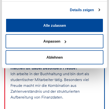
Details zeigen
Seit September 2025 verstärkt Tarek
Alle zulassen
unser Team in der Buchhaltung als
studentische Unterstützung.
Anpassen
1. In welcher Abteilung arbeitest du bei uns, wie
Ablehnen
heißt deine Position – und welche Aufgaben
machen dir dabei besonders Freude?
Ich arbeite in der Buchhaltung und bin dort als
studentischer Mitarbeiter tätig. Besonders viel
Freude macht mir die Kombination aus
Zahlenverständnis und der strukturierten
Aufbereitung von Finanzdaten.