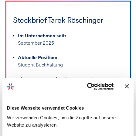
Steckbrief Tarek Röschinger
Im Unternehmen seit:
September 2025
Aktuelle Position:
Student Buchhaltung
Eigenschaften, die mich beschreiben:
Analytisch, sorgfältig und
verantwortungsbewusst.
Diese Webseite verwendet Cookies
Lieblingszitat:
„Der beste Weg, die Zukunft vorauszusagen, ist,
Wir verwenden Cookies, um die Zugriffe auf unsere
sie zu gestalten.“
Website zu analysieren.