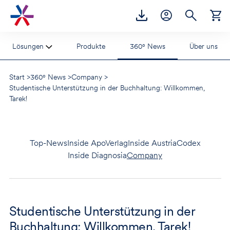
Accesskey
Accesskey
Accesskey
Zur Hauptnavigation
Zum Inhalt
Zur Footernavigation
[2]
[1]
[3]
Lösungen
Produkte
360° News
Über uns
Start
>
360° News
>
Company
>
Studentische Unterstützung in der Buchhaltung: Willkommen,
Tarek!
Top-News
Inside ApoVerlag
Inside AustriaCodex
Inside Diagnosia
Company
Studentische Unterstützung in der
Buchhaltung: Willkommen, Tarek!