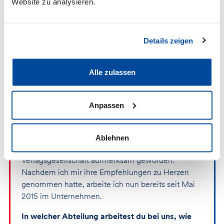
Website zu analysieren.
Seit Mai 2015 im Unternehmen, IT-
Einkauf & Technik – Ausgleich finde
Details zeigen
ich in der Natur.
Alle zulassen
Anpassen
Seit wann bist du Teil des Teams?
Durch Freunde, die damals im Verlag gearbeitet
Ablehnen
haben, bin ich auf die Österreichische Apotheker-
Verlagsgesellschaft aufmerksam geworden.
Nachdem ich mir ihre Empfehlungen zu Herzen
genommen hatte, arbeite ich nun bereits seit Mai
2015 im Unternehmen.
In welcher Abteilung arbeitest du bei uns, wie