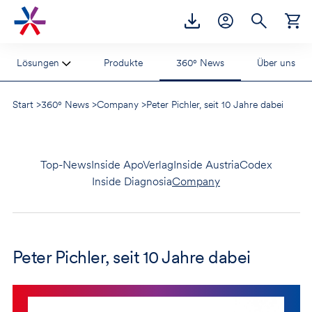
Accesskey
Accesskey
Accesskey
Zur Hauptnavigation
Zum Inhalt
Zur Footernavigation
[2]
[1]
[3]
Lösungen
Produkte
360° News
Über uns
Start
>
360° News
>
Company
>
Peter Pichler, seit 10 Jahre dabei
Top-News
Inside ApoVerlag
Inside AustriaCodex
Inside Diagnosia
Company
Peter Pichler, seit 10 Jahre dabei